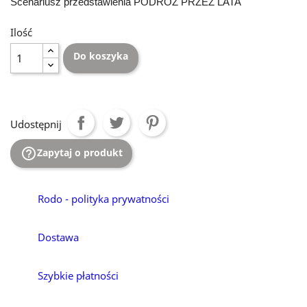
Scenariusz przedstawienia PODRÓŻ PRZEZ LATA
Ilość
Do koszyka
Udostępnij
help_outline
Zapytaj o produkt
Rodo - polityka prywatności
Dostawa
Szybkie płatności